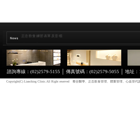
臺灣正念發展協會-正念身心健康講座
正念飲食練習表單及音檔
【新服務】正念飲食管理療程
【聯合晚報】你也愛吃美式早午餐？ 營養學專家：最邪惡的餐點
【人間福報】跟風吃早午餐 暗藏健康地雷
諮詢專線：(02)2579-5155 │ 傳真號碼：(02)2579-5055 
【經濟日報】正念飲食興起 醫師：有效調整體態
【關鍵評論】早午餐好邪惡?! 醫師：高熱量地雷多盲目吃易肥 學會「正
Copyright(C) Lianching Clinic.All Right reserved 整合醫學、正念飲
【健康醫療網】學會「正念飲食」她3個月腰瘦11公分
【三立新聞】已羨慕！她2個月瘦5公斤 全憑好好感受美食？！
【經濟日報】正念飲食 輕鬆享受
【聯合晚報】在營養學家眼中… 早午餐是健康地雷大集合？