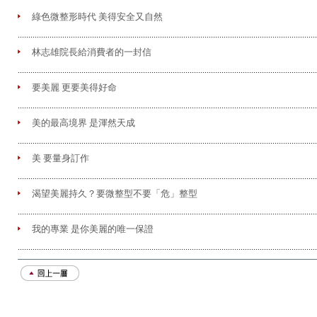
綠色微整形時代 美得安全又自然
.............................................................................................................................................
林志雄院長給消費者的一封信
.............................................................................................................................................
要美麗 更要美得好命
.............................................................................................................................................
美的最高境界 是渾然天成
.............................................................................................................................................
美 要量身訂作
.............................................................................................................................................
渴望美麗持久？要微整型不要「危」整型
.............................................................................................................................................
我的專業 是你美麗的唯一保證
.............................................................................................................................................